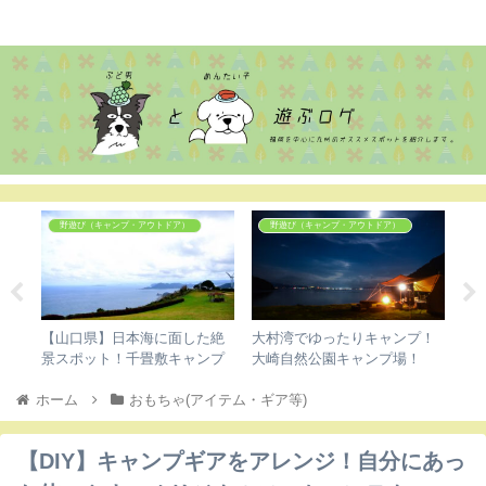
ぶどめん
野遊び（キャンプ・アウトドア）
野遊び（キャンプ・アウトドア）
那1
【山口県】日本海に面した絶
大村湾でゆったりキャンプ！
待
！
景スポット！千畳敷キャンプ
大崎自然公園キャンプ場！
ブ
場！
っ
ホーム
おもちゃ(アイテム・ギア等)
き
【DIY】キャンプギアをアレンジ！自分にあっ