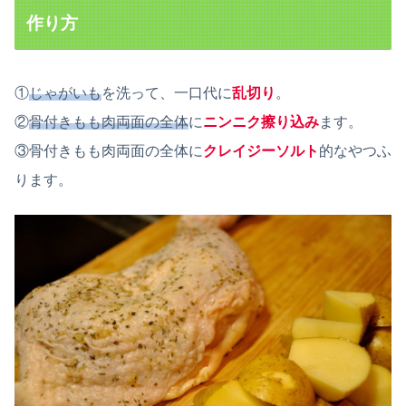
作り方
①
じゃがいも
を洗って、一口代に
乱切り
。
②
骨付きもも肉両面の全体
に
ニンニク擦り込み
ます。
③骨付きもも肉両面の全体に
クレイジーソルト
的なやつふ
ります。