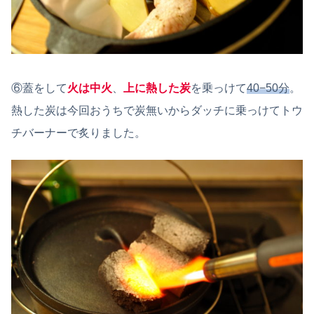
⑥蓋をして
火は中火
、
上に熱した炭
を乗っけて
40−50分
。
熱した炭は今回おうちで炭無いからダッチに乗っけてトウ
チバーナーで炙りました。