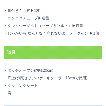
・骨付きもも肉▶︎1枚
・ニンニクチューブ▶︎適量
・クレイジーソルト（ハーブ系ソルト）▶︎適量
・じゃがいも(なんとなく崩れないようメークイン)▶︎1個
道具
・ダッチオーブン(内径20cm)
・底上げ網(セリアのケーキクーラー18cmで代用)
・クッキングシート
・炭