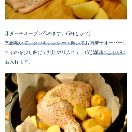
④ダッチオーブン温めます。(5分とか？)
⑤
網敷いて、クッキングシート敷いて
お肉若干オーバーし
てるのを少し曲げて無理やり入れて。(笑)
隙間にじゃがい
も
入れます。