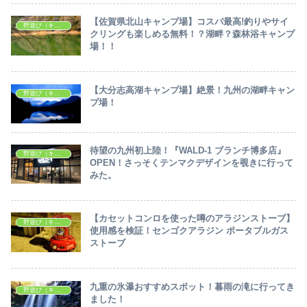
【佐賀県北山キャンプ場】コスパ最高!釣りやサイ
野遊び（キャンプ・アウトドア）
クリングも楽しめる無料！？湖畔？森林浴キャンプ
場！！
【大分志高湖キャンプ場】絶景！九州の湖畔キャン
野遊び（キャンプ・アウトドア）
プ場！
待望の九州初上陸！『WALD-1 ブランチ博多店』
野遊び（キャンプ・アウトドア）
OPEN！さっそくテンマクデザインを覗きに行って
みた。
【カセットコンロを使った噂のアラジンストーブ】
野遊び（キャンプ・アウトドア）
使用感を検証！センゴクアラジン ポータブルガス
ストーブ
九重の氷瀑おすすめスポット！暮雨の滝に行ってき
野遊び（キャンプ・アウトドア）
ました！