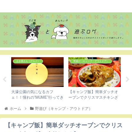
ぶどめん
えさ屋さん（グルメ）
野遊び（キャンプ・アウトドア）
絶
大濠公園の気になるカフ
【キャンプ飯】簡単ダッチオ
我
！
ェ！！憧れの“MUME”行ってき
ーブンでクリスマスチキンざ
ブ
ました。
っくりレシピ
ホーム
野遊び（キャンプ・アウトドア）
【キャンプ飯】簡単ダッチオーブンでクリス