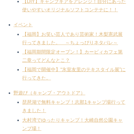
【DIY】キャンプギアをアレンジ！自分にあった
使いやすいオリジナルソフトコンテナに！！
イベント
【福岡】お笑い芸人であり芸術家！木梨憲武展
行ってきました。 ～ちょっぴりネタバレ～
【福岡期間限定オープン！】カービィカフェ第
二章ってどんなとこ？
【福岡で開催中】“氷室友里のテキスタイル展”に
行ってきた。
野遊び（キャンプ・アウトドア）
琵琶湖で無料キャンプ！志那1キャンプ場行って
きました！
大村湾でゆったりキャンプ！大崎自然公園キャ
ンプ場！