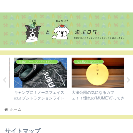
ぶどめん
野遊び（キャンプ・アウトドア）
えさ屋さん（グルメ）
ン
キャンプに！ノースフェイス
大濠公園の気になるカフ
大
で
のヌプシトラクションライト
ェ！！憧れの“MUME”行ってき
ィ
パ
モックと悩んでSUBUの冬用
ました。
プ
ホーム
プ
サンダル買いました。
サイトマップ