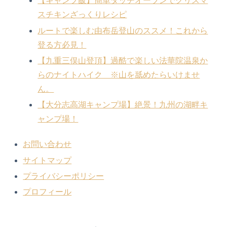
【キャンプ飯】簡単ダッチオーブンでクリスマ
スチキンざっくりレシピ
ルートで楽しむ由布岳登山のススメ！これから
登る方必見！
【九重三俣山登頂】過酷で楽しい法華院温泉か
らのナイトハイク ※山を舐めたらいけませ
ん。
【大分志高湖キャンプ場】絶景！九州の湖畔キ
ャンプ場！
お問い合わせ
サイトマップ
プライバシーポリシー
プロフィール