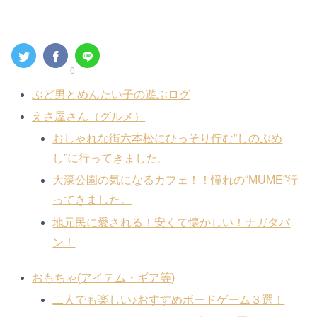
0
ぶど男とめんたい子の遊ぶログ
えさ屋さん（グルメ）
おしゃれな街六本松にひっそり佇む”しのぶめ
し”に行ってきました。
大濠公園の気になるカフェ！！憧れの“MUME”行
ってきました。
地元民に愛される！安くて懐かしい！ナガタパ
ン！
おもちゃ(アイテム・ギア等)
二人でも楽しい♪おすすめボードゲーム３選！