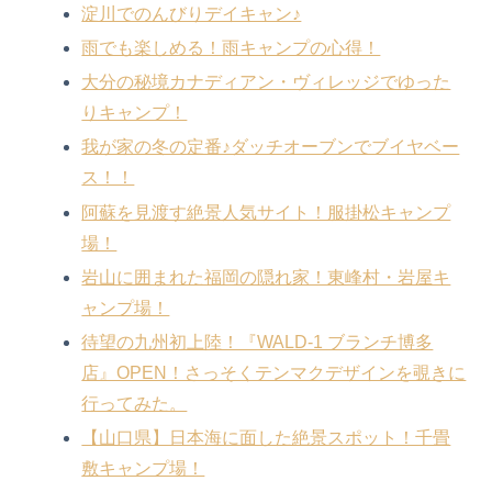
淀川でのんびりデイキャン♪
雨でも楽しめる！雨キャンプの心得！
大分の秘境カナディアン・ヴィレッジでゆった
りキャンプ！
我が家の冬の定番♪ダッチオーブンでブイヤベー
ス！！
阿蘇を見渡す絶景人気サイト！服掛松キャンプ
場！
岩山に囲まれた福岡の隠れ家！東峰村・岩屋キ
ャンプ場！
待望の九州初上陸！『WALD-1 ブランチ博多
店』OPEN！さっそくテンマクデザインを覗きに
行ってみた。
【山口県】日本海に面した絶景スポット！千畳
敷キャンプ場！