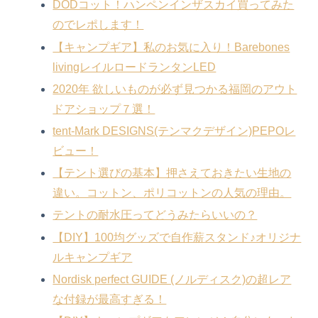
DODコット！ハンペンインザスカイ買ってみた
のでレポします！
【キャンプギア】私のお気に入り！Barebones
livingレイルロードランタンLED
2020年 欲しいものが必ず見つかる福岡のアウト
ドアショップ７選！
tent-Mark DESIGNS(テンマクデザイン)PEPOレ
ビュー！
【テント選びの基本】押さえておきたい生地の
違い。コットン、ポリコットンの人気の理由。
テントの耐水圧ってどうみたらいいの？
【DIY】100均グッズで自作薪スタンド♪オリジナ
ルキャンプギア
Nordisk perfect GUIDE (ノルディスク)の超レア
な付録が最高すぎる！