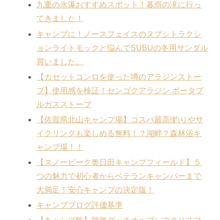
九重の氷瀑おすすめスポット！暮雨の滝に行っ
てきました！
キャンプに！ノースフェイスのヌプシトラクシ
ョンライトモックと悩んでSUBUの冬用サンダル
買いました。
【カセットコンロを使った噂のアラジンストー
ブ】使用感を検証！センゴクアラジン ポータブ
ルガスストーブ
【佐賀県北山キャンプ場】コスパ最高!釣りやサ
イクリングも楽しめる無料！？湖畔？森林浴キ
ャンプ場！！
【スノーピーク奥日田キャンプフィールド】５
つの魅力で初心者からベテランキャンパーまで
大満足！安心キャンプの決定版！
キャンプブログ評価基準