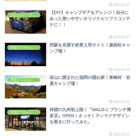
2020.04.12
【DIY】キャンプギアをアレンジ！自分に
おもちゃ(アイテム・ギア等)
あった使いやすいオリジナルソフトコンテ
ナに！！
2020.04.07
阿蘇を見渡す絶景人気サイト！服掛松キャ
野遊び（キャンプ・アウトドア）
ンプ場！
2020.03.29
岩山に囲まれた福岡の隠れ家！東峰村・岩
野遊び（キャンプ・アウトドア）
屋キャンプ場！
2020.03.15
待望の九州初上陸！『WALD-1 ブランチ博
野遊び（キャンプ・アウトドア）
多店』OPEN！さっそくテンマクデザイン
を覗きに行ってみた。
2020.03.14