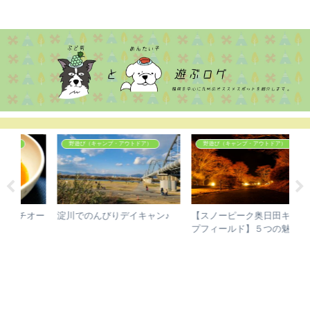
ぶどめん
野遊び（キャンプ・アウトドア）
野遊び（キャンプ・アウトドア）
オー
淀川でのんびりデイキャン♪
【スノーピーク奥日田キャン
雨
プフィールド】５つの魅力で
の
初心者からベテランキャンパ
ーまで大満足！安心キャンプ
の決定版！