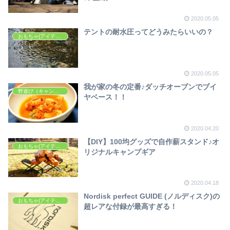
2020.05.05
テントの耐水圧ってどうみたらいいの？
おもちゃ(アイテム・ギア等)
2020.05.05
我が家の冬の定番♪ダッチオーブンでブイ
野遊び（キャンプ・アウトドア）
ヤベース！！
2020.04.20
【DIY】100均グッズで自作薪スタンド♪オ
おもちゃ(アイテム・ギア等)
リジナルキャンプギア
2020.04.18
Nordisk perfect GUIDE (ノルディスク)の
おもちゃ(アイテム・ギア等)
超レアな付録が最高すぎる！